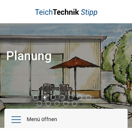
Schwimmteich
Naturpool
Poolbau
Koiteich
Planung
Gartenteiche
Wasserspiele
Referenzen
Aktuelles