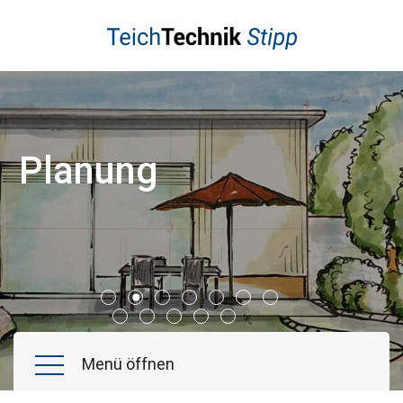
Schwimmteich
Naturpool
Poolbau
Koiteich
Planung
Gartenteiche
Wasserspiele
Referenzen
Aktuelles