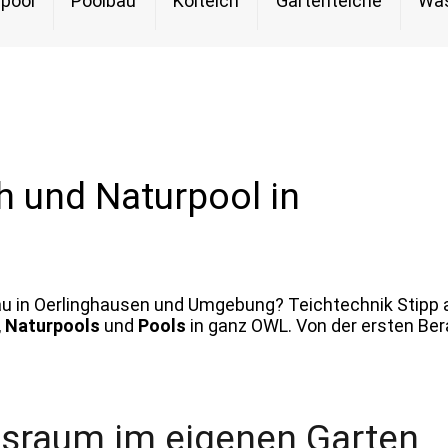
pool
Poolbau
Koiteich
Gartenteiche
Was
h und Naturpool in
au in Oerlinghausen und Umgebung? Teichtechnik Stipp a
,
Naturpools
und
Pools
in ganz OWL. Von der ersten Bera
nsraum im eigenen Garten