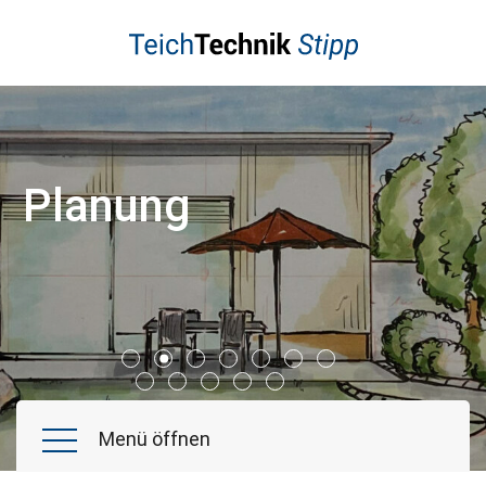
Schwimmteich
Naturpool
Poolbau
Koiteich
Planung
Gartenteiche
Wasserspiele
Referenzen
Aktuelles