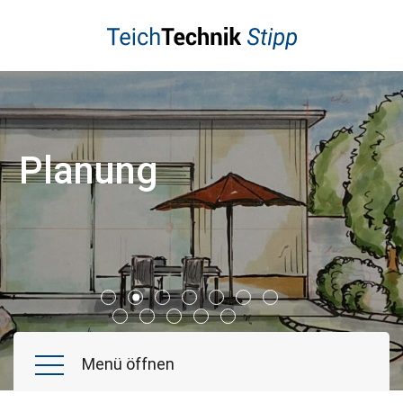
Schwimmteich
Naturpool
Poolbau
Koiteich
Planung
Gartenteiche
Wasserspiele
Referenzen
Aktuelles