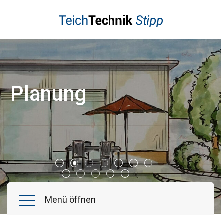
Schwimmteich
Naturpool
Poolbau
Koiteich
Planung
Gartenteiche
Wasserspiele
Referenzen
Aktuelles